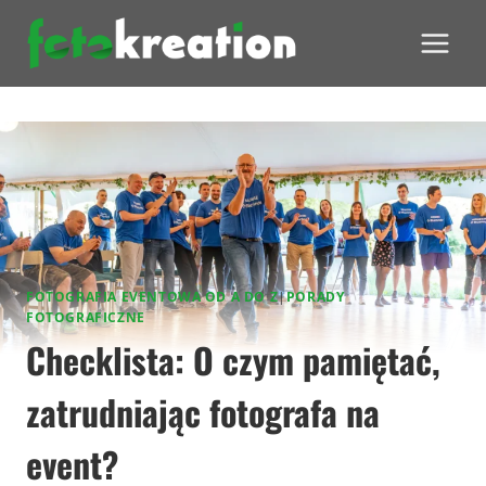
Przejdź
do
treści
FOTOGRAFIA EVENTOWA OD A DO Z
|
PORADY
FOTOGRAFICZNE
Checklista: O czym pamiętać,
zatrudniając fotografa na
event?