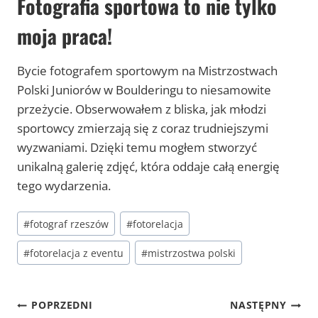
Fotografia sportowa to nie tylko
moja praca
!
Bycie fotografem sportowym na Mistrzostwach
Polski Juniorów w Boulderingu to niesamowite
przeżycie. Obserwowałem z bliska, jak młodzi
sportowcy zmierzają się z coraz trudniejszymi
wyzwaniami. Dzięki temu mogłem stworzyć
unikalną galerię zdjęć, która oddaje całą energię
tego wydarzenia.
Tagi
#
fotograf rzeszów
#
fotorelacja
wpisu:
#
fotorelacja z eventu
#
mistrzostwa polski
Nawigacja
POPRZEDNI
NASTĘPNY