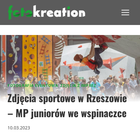
Przejdź
do
treści
FOTOGRAFIA EVENTOWA
|
ZDJĘCIA Z IMPREZ
Zdjęcia sportowe w Rzeszowie
– MP juniorów we wspinaczce
10.03.2023